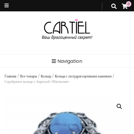
0
Cartiel
Интернет-магазин ювелирных украшений. Купить ювелирные украшения. Cartiel,
Украина.
Navigation
Главная
/
Все товары
/
Кольца
/
Кольца с полудрагоценными камнями
/
Серебряное кольцо с бирюзой «Магнолия»