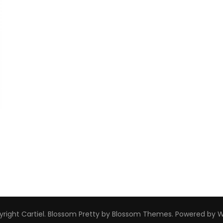
yright
Cartiel
.
Blossom Pretty
by Blossom Themes. Powered by
W