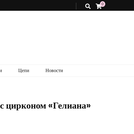
0
и
Цепи
Новости
 с цирконом «Гелиана»