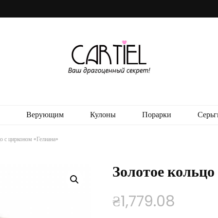
ния. Cartiel, Украина.
Верующим
Кулоны
Порарки
Серьг
о с цирконом «Гелиана»
Золотое кольцо
₴
1,779.08