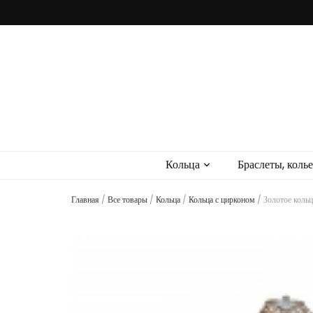
Cartiel
Интернет-магазин ювелирных украшений. Купить ювелирные украше
Кольца
Браслеты, колье
Главная
/
Все товары
/
Кольца
/
Кольца с цирконом
/
Золотое кольц