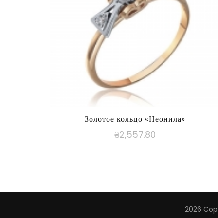
Золотое кольцо «Неонила»
₴
2,557.80
2026 Cop